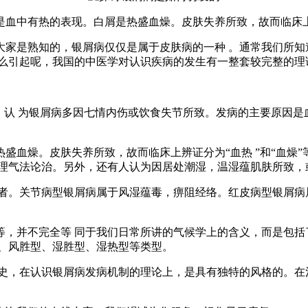
血中有热的表现。白屑是热盛血燥。皮肤失养所致，故而临床上辨
大家是熟知的，银屑病仅仅是属于皮肤病的一种 。通常我们所知
怎么引起呢，我国的中医学对认识疾病的发生有一整套较完整的理
，认 为银屑病多因七情内伤或饮食失节所致。发病的主要原因
盛血燥。皮肤失养所致，故而临床上辨证分为“血热 ”和“血燥
血理气法论治。另外，还有人认为因居处潮湿，温湿蕴肌肤所致，
者。关节病型银屑病属于风湿蕴毒，痹阻经络。红皮病型银屑病
等，并不完全等 同于我们日常所讲的气候学上的含义，而是包括
型、风胜型、湿胜型、湿热型等类型。
史，在认识银屑病发病机制的理论上，是具有独特的风格的。在