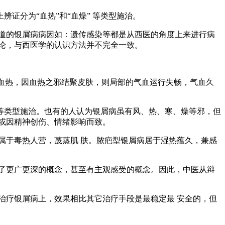
证分为“血热”和“血燥” 等类型施治。
道的银屑病病因如：遗传感染等都是从西医的角度上来进行病
论，与西医学的认识方法并不完全一致。
是血热，因血热之邪结聚皮肤，则局部的气血运行失畅，气血久
”等类型施治。也有的人认为银屑病虽有风、热、寒、燥等邪，但
或因精神创伤、情绪影响而致。
属于毒热人营，蔑蒸肌 肤。脓疤型银屑病居于湿热蕴久，兼感
了更广更深的概念，甚至有主观感受的概念。因此，中医从辩
治疗银屑病上，效果相比其它治疗手段是最稳定最 安全的，但