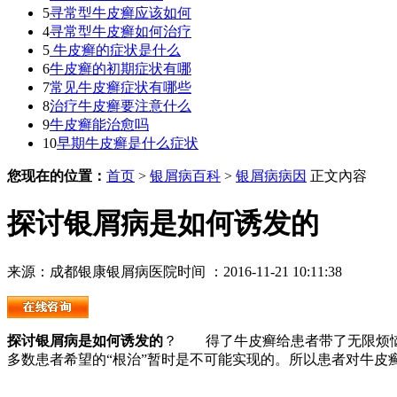
5
寻常型牛皮癣应该如何
4
寻常型牛皮癣如何治疗
5
牛皮癣的症状是什么
6
牛皮癣的初期症状有哪
7
常见牛皮癣症状有哪些
8
治疗牛皮癣要注意什么
9
牛皮癣能治愈吗
10
早期牛皮癣是什么症状
您现在的位置：
首页
>
银屑病百科
>
银屑病病因
正文內容
探讨银屑病是如何诱发的
来源：成都银康银屑病医院
时间 ：2016-11-21 10:11:38
探讨银屑病是如何诱发的
？ 得了牛皮癣给患者带了无限烦恼
多数患者希望的“根治”暂时是不可能实现的。所以患者对牛皮