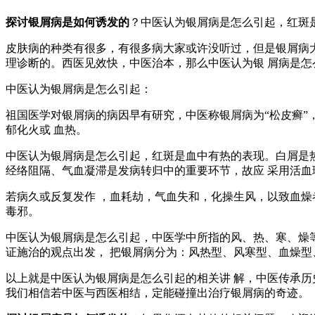
探讨银屑病是如何诱发的
？中医认为银屑病是怎么引起，红斑是
皮肤病的种类有很多，有很多病大家或许没听过，但是银屑病
理诊断的。西医见效快，中医治本，那么中医认为银 屑病是
中医认为银屑病是怎么引起：
祖国医学对银屑病的病因早有研究，中医称银屑病为“松皮癣”
郁化火或 血热。
中医认为银屑病是怎么引起，红斑是血中有热的表现。白屑是热
经络阻隔、气血凝滞是发病转归中的重要环节，故应 采用活
若病久或反复发作 ，血耗劫，气血失和，化操生风，以致血燥
毒邪。
中医认为银屑病是怎么引起，中医学中所指的风、热、寒、燥
证施治的观点出发， 把银屑病分为：风热型、风寒型、血燥
以上就是中医认为银屑病是怎么引起的相关讲 解，中医传承历
我们相信若中医与西医相结，定能碰撞出治疗银屑病的奇迹。