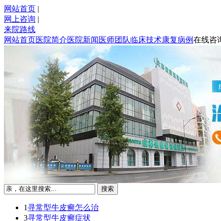
网站首页
|
网上咨询
|
来院路线
网站首页
医院简介
医院新闻
医师团队
临床技术
康复病例
在线咨
1
寻常型牛皮癣怎么治
3
寻常型牛皮癣症状