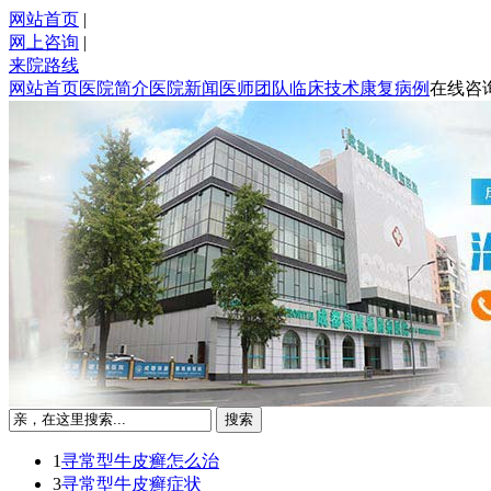
网站首页
|
网上咨询
|
来院路线
网站首页
医院简介
医院新闻
医师团队
临床技术
康复病例
在线咨
1
寻常型牛皮癣怎么治
3
寻常型牛皮癣症状