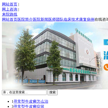
网站首页
|
网上咨询
|
来院路线
网站首页
医院简介
医院新闻
医师团队
临床技术
康复病例
在线咨
1
寻常型牛皮癣怎么治
3
寻常型牛皮癣症状