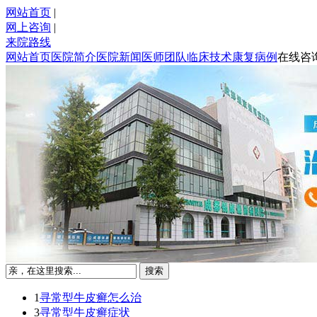
网站首页
|
网上咨询
|
来院路线
网站首页
医院简介
医院新闻
医师团队
临床技术
康复病例
在线咨
1
寻常型牛皮癣怎么治
3
寻常型牛皮癣症状