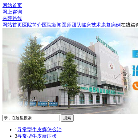
网站首页
|
网上咨询
|
来院路线
网站首页
医院简介
医院新闻
医师团队
临床技术
康复病例
在线咨
1
寻常型牛皮癣怎么治
3
寻常型牛皮癣症状