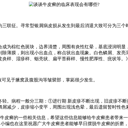
为三联征。寻常型银屑病皮损从发生到最后消退大致可分为三个
合成为棕红色斑块，边界清楚，周围有炎性红晕，基底浸润明显
刮除薄膜，则出现小出血点，称点状出血现象。白色鳞屑、发亮
皮炎样、湿疹样、蛎壳状、扁平苔藓样、慢性肥厚性、疣状等。
少数可见于腋窝及腹股沟等皱襞部，掌跖很少发生。
冬轻。病程一般分三期：①进行期 新皮疹不断出现，旧皮疹不断
退，鳞屑减少，皮疹缩小变平，周围出现浅色晕，最后遗留暂时性色
牛皮癣的一些相关信息，希望这些信息能够给牛皮癣患者带来一
766。小编也在这里祝愿广大牛皮癣患者能够早日摆脱牛皮癣的折磨