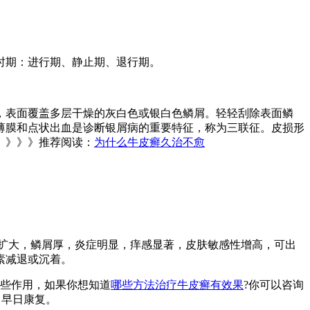
时期：进行期、静止期、退行期。
，表面覆盖多层干燥的灰白色或银白色鳞屑。轻轻刮除表面鳞
薄膜和点状出血是诊断银屑病的重要特征，称为三联征。皮损形
》》》》推荐阅读：
为什么牛皮癣久治不愈
扩大，鳞屑厚，炎症明显，痒感显著，皮肤敏感性增高，可出
素减退或沉着。
些作用，如果你想知道
哪些方法治疗牛皮癣有效果
?你可以咨询
，早日康复。