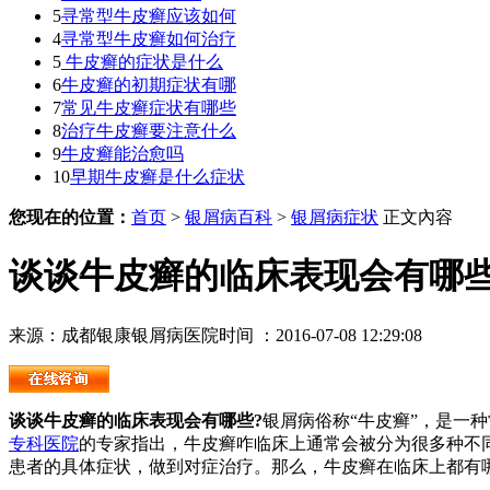
5
寻常型牛皮癣应该如何
4
寻常型牛皮癣如何治疗
5
牛皮癣的症状是什么
6
牛皮癣的初期症状有哪
7
常见牛皮癣症状有哪些
8
治疗牛皮癣要注意什么
9
牛皮癣能治愈吗
10
早期牛皮癣是什么症状
您现在的位置：
首页
>
银屑病百科
>
银屑病症状
正文內容
谈谈牛皮癣的临床表现会有哪
来源：成都银康银屑病医院
时间 ：2016-07-08 12:29:08
谈谈牛皮癣的临床表现会有哪些?
银屑病俗称“牛皮癣”，是一
专科医院
的专家指出，牛皮癣咋临床上通常会被分为很多种不
患者的具体症状，做到对症治疗。那么，牛皮癣在临床上都有