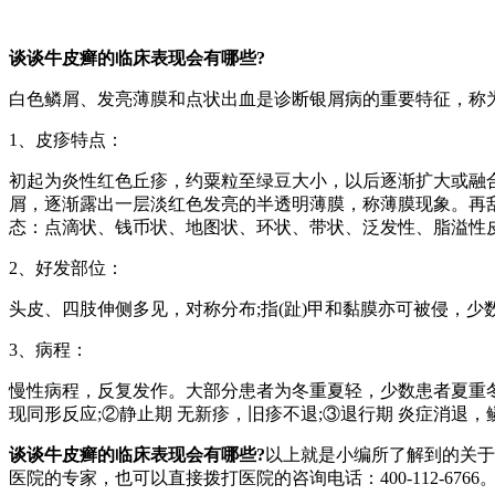
谈谈牛皮癣的临床表现会有哪些?
白色鳞屑、发亮薄膜和点状出血是诊断银屑病的重要特征，称
1、皮疹特点：
初起为炎性红色丘疹，约粟粒至绿豆大小，以后逐渐扩大或融
屑，逐渐露出一层淡红色发亮的半透明薄膜，称薄膜现象。再
态：点滴状、钱币状、地图状、环状、带状、泛发性、脂溢性
2、好发部位：
头皮、四肢伸侧多见，对称分布;指(趾)甲和黏膜亦可被侵，
3、病程：
慢性病程，反复发作。大部分患者为冬重夏轻，少数患者夏重
现同形反应;②静止期 无新疹，旧疹不退;③退行期 炎症消
谈谈牛皮癣的临床表现会有哪些?
以上就是小编所了解到的关于
医院的专家，也可以直接拨打医院的咨询电话：400-112-6