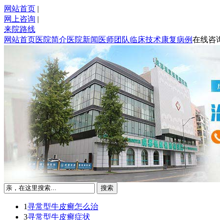
网站首页
|
网上咨询
|
来院路线
网站首页
医院简介
医院新闻
医师团队
临床技术
康复病例
在线咨
1
寻常型牛皮癣怎么治
3
寻常型牛皮癣症状