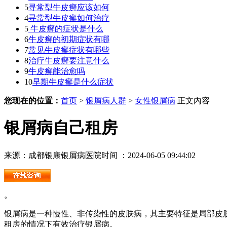
5
寻常型牛皮癣应该如何
4
寻常型牛皮癣如何治疗
5
牛皮癣的症状是什么
6
牛皮癣的初期症状有哪
7
常见牛皮癣症状有哪些
8
治疗牛皮癣要注意什么
9
牛皮癣能治愈吗
10
早期牛皮癣是什么症状
您现在的位置：
首页
>
银屑病人群
>
女性银屑病
正文內容
银屑病自己租房
来源：成都银康银屑病医院
时间 ：2024-06-05 09:44:02
。
银屑病是一种慢性、非传染性的皮肤病，其主要特征是局部皮
租房的情况下有效治疗银屑病。