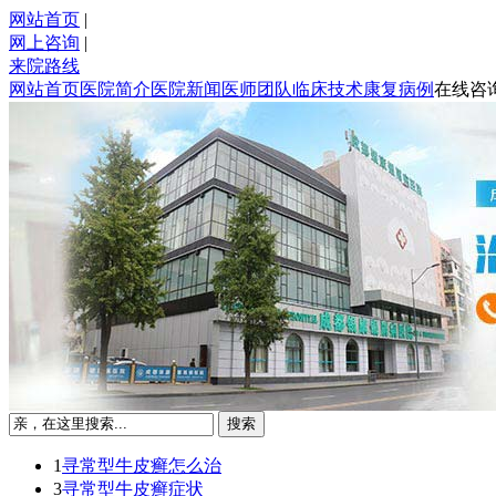
网站首页
|
网上咨询
|
来院路线
网站首页
医院简介
医院新闻
医师团队
临床技术
康复病例
在线咨
1
寻常型牛皮癣怎么治
3
寻常型牛皮癣症状